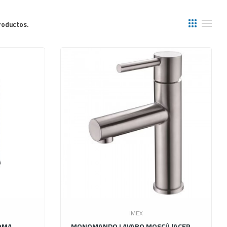
roductos.
IMEX
OMA
MONOMANDO LAVABO MOSCÚ (ACERO S.316)