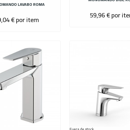
OMANDO LAVABO ROMA
59,96 €
por it
9,04 €
por item
Precio
Fuera de stock