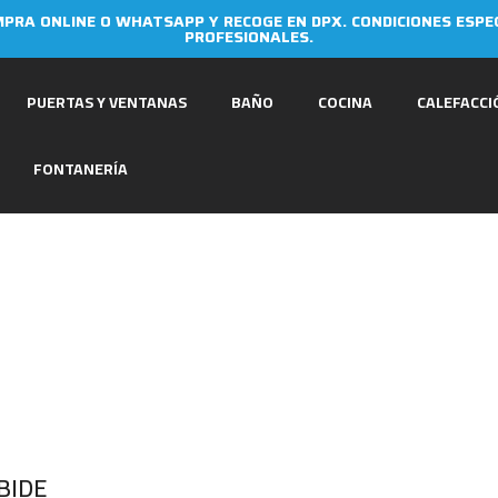
PRA ONLINE O WHATSAPP Y RECOGE EN DPX. CONDICIONES ESPE
PROFESIONALES.
PUERTAS Y VENTANAS
BAÑO
COCINA
CALEFACCI
FONTANERÍA
BIDE