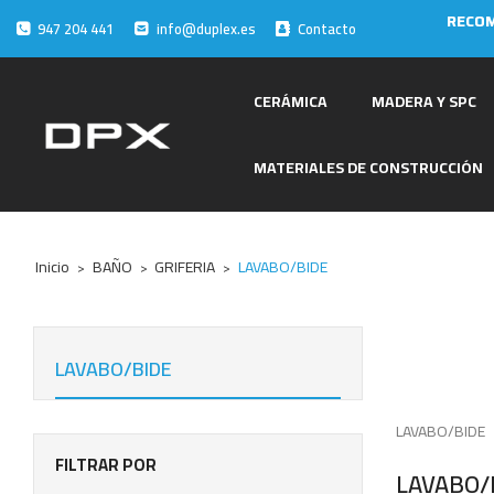
RECOM
947 204 441
info@duplex.es
Contacto
CERÁMICA
MADERA Y SPC
MATERIALES DE CONSTRUCCIÓN
Inicio
BAÑO
GRIFERIA
LAVABO/BIDE
LAVABO/BIDE
LAVABO/BIDE
FILTRAR POR
LAVABO/