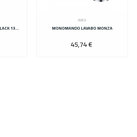
IMEX
VALVULA DE DESAGUE CLICK CLACK 13454160
MONOMANDO LAVABO MONZA
45,74 €
ecio
Precio