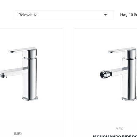
Relevancia

Hay 10 P
IMEX
IMEX
MONOMANDO BIDÉ R