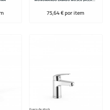
em
75,64 €
por item
Precio
Precio
Fuera de stock