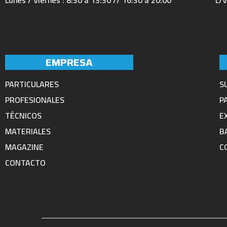
Lunes / Viernes : 8:30 a 13:30 // 16:30 a 20:00
L/V
EMPRESA
PARTICULARES
S
PROFESIONALES
P
TÉCNICOS
E
MATERIALES
B
MAGAZINE
C
CONTACTO