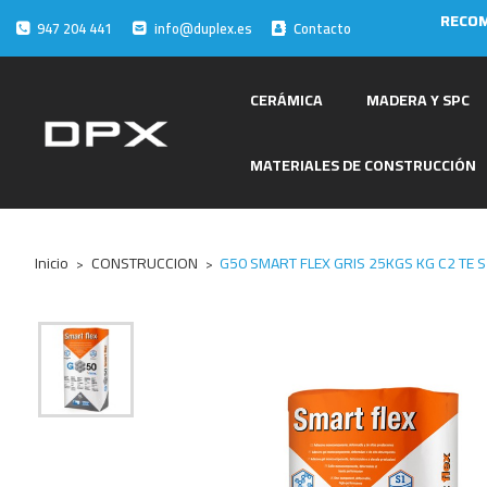
RECOM
947 204 441
info@duplex.es
Contacto
CERÁMICA
MADERA Y SPC
MATERIALES DE CONSTRUCCIÓN
Inicio
CONSTRUCCION
G50 SMART FLEX GRIS 25KGS KG C2 TE 