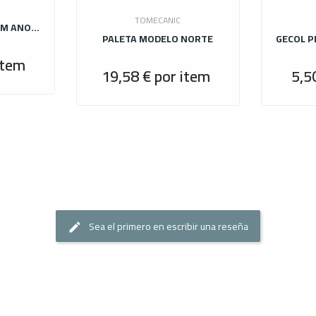
TOMECANIC
PERFIL ESQUINA ALUM ANODIZ PLATA MATE 12MM.X 2,50M
PALETA MODELO NORTE
item
Precio
19,58 €
por item
5,5
Precio
Sea el primero en escribir una reseña