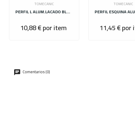
TOMECANIC
TOMECANIC
PERFIL L ALUM.LACADO BLANCO BRILLO 12MM.X2,50M.
10,88 €
por item
11,45 €
por 
Precio
Comentarios (0)