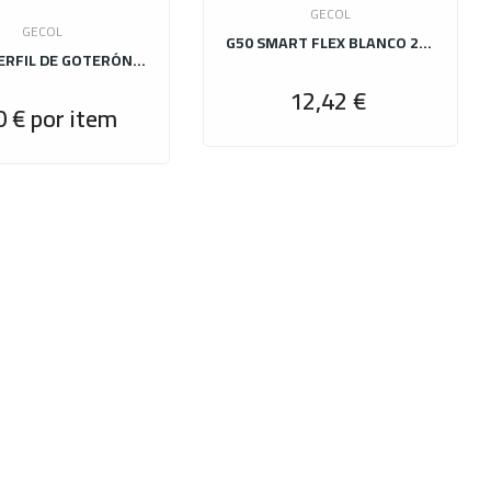
GECOL
GECOL
G50 SMART FLEX BLANCO 25KG C2TES1
GECOL PERFIL DE GOTERÓN CON MALLA DE PVC 2,5 Ml
12,42 €
Precio
0 €
por item
Precio