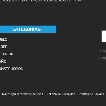
: 10:00 a 14:00 // 17:00 a 20:00 S: 10:00 a 14:00
CATEGORÍAS
UELO
ARED
SUBV
XTERIOR
EL P
AÑO
ONSTRUCCIÓN
Aviso legal y términos de usos
Política de Privacidad
Política de Cookies