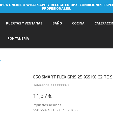
PRA ONLINE O WHATSAPP Y RECOGE EN DPX. CONDICIONES ESPE
PROFESIONALES.
PUERTAS Y VENTANAS
BAÑO
COCINA
CALEFACCI
FONTANERÍA
S1
G50 SMART FLEX GRIS 25KGS KG C2 TE S
Referencia: GEC000063
11,37 €
Impuestos incluidos
G50 SMART FLEX GRIS 25KGS